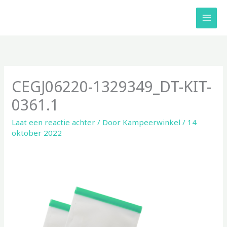
Ga
naar
de
inhoud
CEGJ06220-1329349_DT-KIT-
0361.1
Laat een reactie achter
/ Door
Kampeerwinkel
/
14
oktober 2022