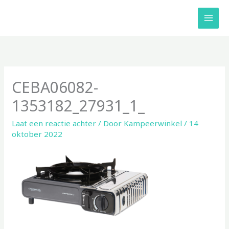
Ga
naar
de
inhoud
CEBA06082-
1353182_27931_1_
Laat een reactie achter
/ Door
Kampeerwinkel
/
14
oktober 2022