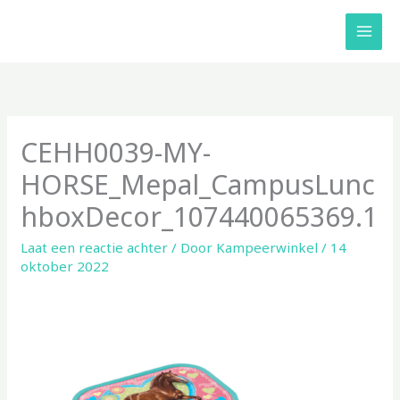
Ga
naar
de
inhoud
CEHH0039-MY-
HORSE_Mepal_CampusLunc
hboxDecor_107440065369.1
Laat een reactie achter
/ Door
Kampeerwinkel
/
14
oktober 2022