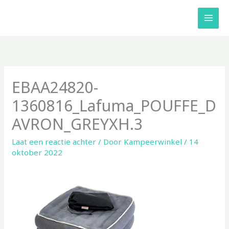
Ga
naar
de
inhoud
EBAA24820-
1360816_Lafuma_POUFFE_D
AVRON_GREYXH.3
Laat een reactie achter
/ Door
Kampeerwinkel
/
14
oktober 2022