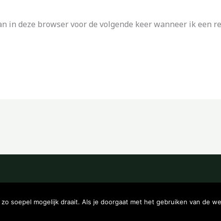
an in deze browser voor de volgende keer wanneer ik een rea
Copyright © 2026 Kampeerwinkeltje
o soepel mogelijk draait. Als je doorgaat met het gebruiken van de we