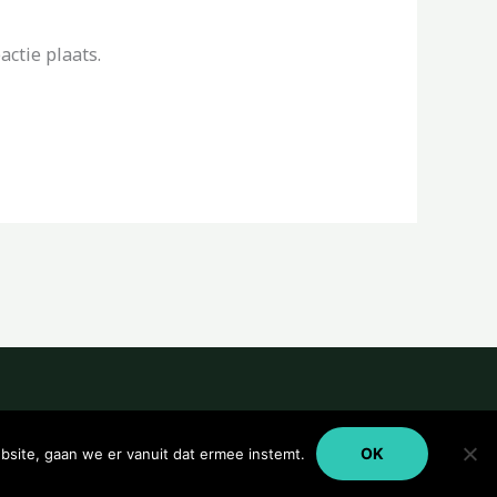
ctie plaats.
OK
bsite, gaan we er vanuit dat ermee instemt.