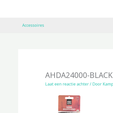
Ga
naar
de
inhoud
Accessoires
AHDA24000-BLACK-
Laat een reactie achter
/ Door
Kamp