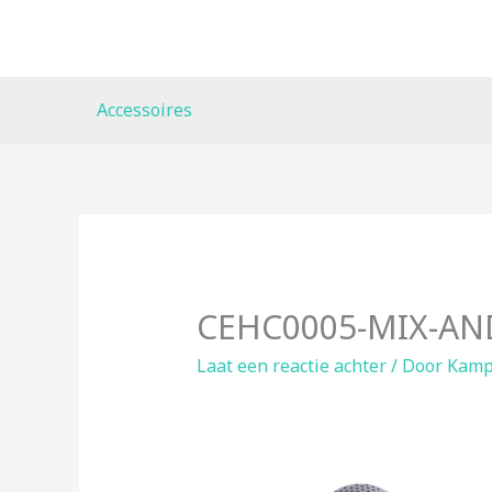
Ga
naar
de
inhoud
Accessoires
CEHC0005-MIX-AN
Laat een reactie achter
/ Door
Kamp