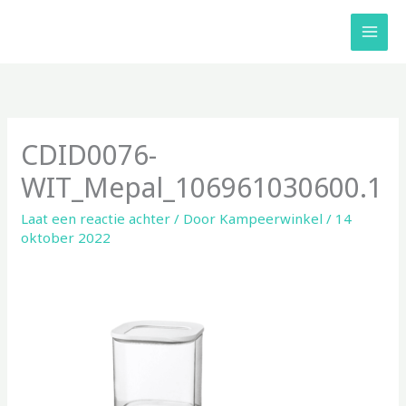
Ga
naar
de
inhoud
CDID0076-
WIT_Mepal_106961030600.1
Laat een reactie achter
/ Door
Kampeerwinkel
/
14
oktober 2022