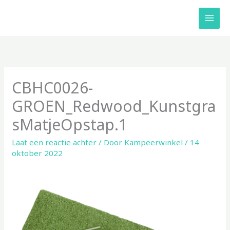
Ga
naar
de
inhoud
CBHC0026-
GROEN_Redwood_Kunstgra
sMatjeOpstap.1
Laat een reactie achter
/ Door
Kampeerwinkel
/
14
oktober 2022