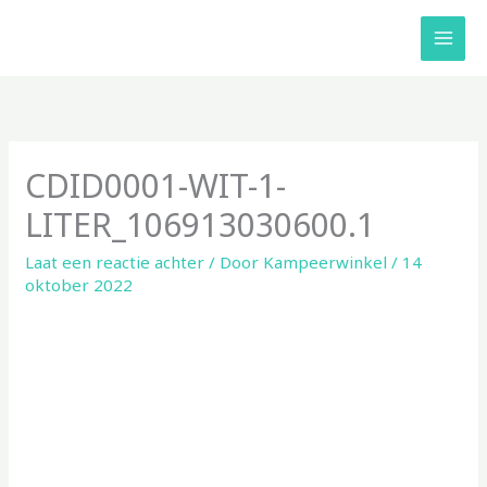
Ga
naar
de
inhoud
CDID0001-WIT-1-
LITER_106913030600.1
Laat een reactie achter
/ Door
Kampeerwinkel
/
14
oktober 2022