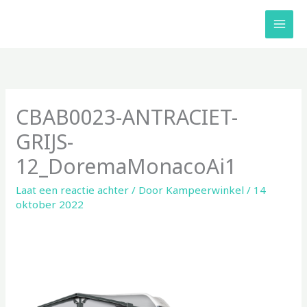
Ga
naar
de
inhoud
CBAB0023-ANTRACIET-
GRIJS-
12_DoremaMonacoAi1
Laat een reactie achter
/ Door
Kampeerwinkel
/
14
oktober 2022