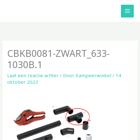
Ga
naar
de
inhoud
CBKB0081-ZWART_633-
1030B.1
Laat een reactie achter
/ Door
Kampeerwinkel
/
14
oktober 2022