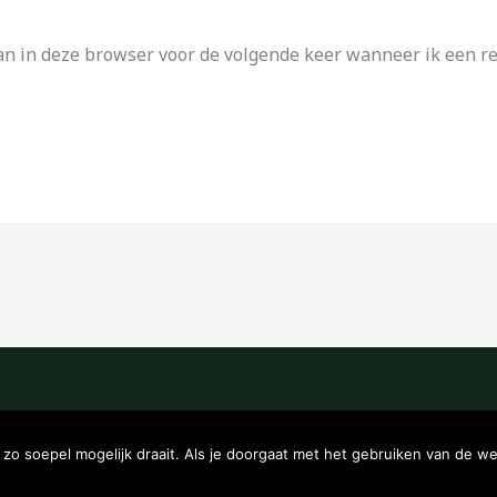
an in deze browser voor de volgende keer wanneer ik een rea
Copyright © 2026 Kampeerwinkeltje
o soepel mogelijk draait. Als je doorgaat met het gebruiken van de we