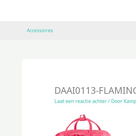
Ga
naar
de
inhoud
Accessoires
DAAI0113-FLAMING
Laat een reactie achter
/ Door
Kamp