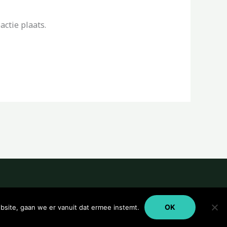
ctie plaats.
OK
bsite, gaan we er vanuit dat ermee instemt.