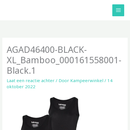
Ga
naar
de
inhoud
AGAD46400-BLACK-
XL_Bamboo_000161558001-
Black.1
Laat een reactie achter
/ Door
Kampeerwinkel
/
14
oktober 2022