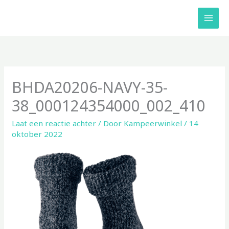
Ga
naar
de
inhoud
BHDA20206-NAVY-35-
38_000124354000_002_410
Laat een reactie achter
/ Door
Kampeerwinkel
/
14
oktober 2022