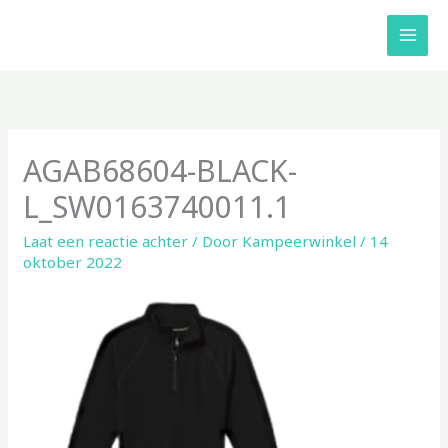
Ga
naar
de
inhoud
AGAB68604-BLACK-
L_SW0163740011.1
Laat een reactie achter
/ Door
Kampeerwinkel
/
14
oktober 2022