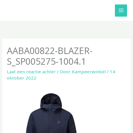
Ga
naar
de
inhoud
AABA00822-BLAZER-
S_SP005275-1004.1
Laat een reactie achter
/ Door
Kampeerwinkel
/
14
oktober 2022