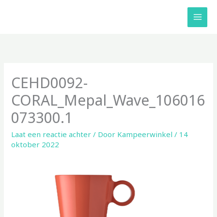
Ga
naar
de
inhoud
CEHD0092-
CORAL_Mepal_Wave_106016
073300.1
Laat een reactie achter
/ Door
Kampeerwinkel
/
14
oktober 2022