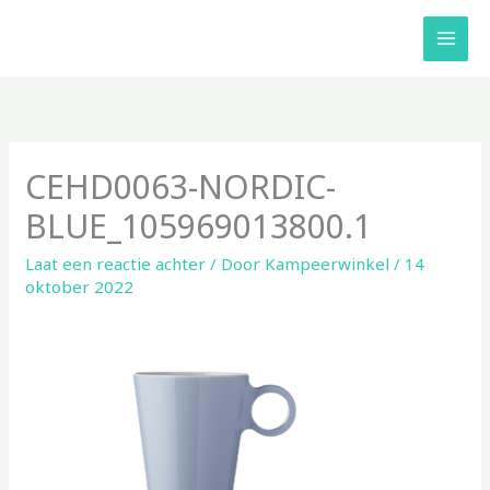
Ga
naar
de
inhoud
CEHD0063-NORDIC-
BLUE_105969013800.1
Laat een reactie achter
/ Door
Kampeerwinkel
/
14
oktober 2022