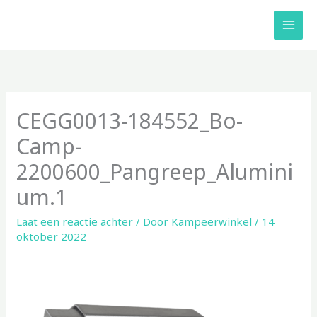
Ga
naar
de
inhoud
CEGG0013-184552_Bo-
Camp-
2200600_Pangreep_Alumini
um.1
Laat een reactie achter
/ Door
Kampeerwinkel
/
14
oktober 2022