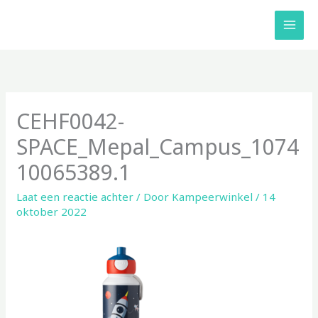
Ga
naar
de
inhoud
CEHF0042-
SPACE_Mepal_Campus_1074
10065389.1
Laat een reactie achter
/ Door
Kampeerwinkel
/
14
oktober 2022