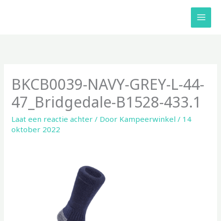
Ga
naar
de
inhoud
BKCB0039-NAVY-GREY-L-44-
47_Bridgedale-B1528-433.1
Laat een reactie achter
/ Door
Kampeerwinkel
/
14
oktober 2022