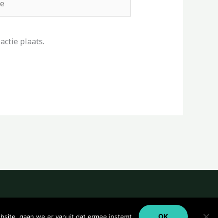
ctie plaats.
OK
bsite, gaan we er vanuit dat ermee instemt.