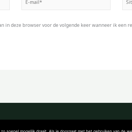
mail*
an in deze browser voor de volgende keer wanneer ik een rea
Copyright © 2026 Kampeerwinkeltje
o soepel mogelijk draait. Als je doorgaat met het gebruiken van de we