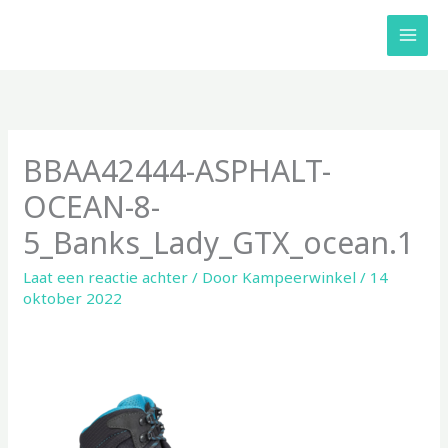
Ga
naar
de
inhoud
BBAA42444-ASPHALT-
OCEAN-8-
5_Banks_Lady_GTX_ocean.1
Laat een reactie achter
/ Door
Kampeerwinkel
/
14
oktober 2022