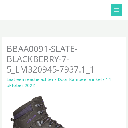
Ga
naar
de
inhoud
BBAA0091-SLATE-
BLACKBERRY-7-
5_LM320945-7937.1_1
Laat een reactie achter
/ Door
Kampeerwinkel
/
14
oktober 2022