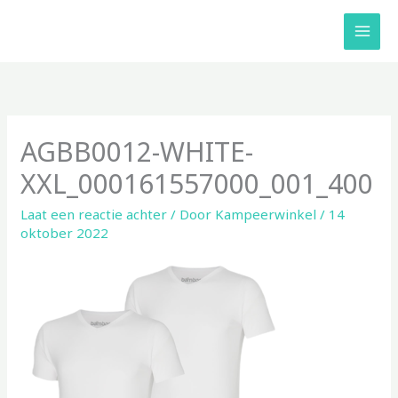
Ga
naar
de
inhoud
AGBB0012-WHITE-
XXL_000161557000_001_400
Laat een reactie achter
/ Door
Kampeerwinkel
/
14
oktober 2022