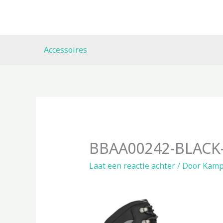
Ga
naar
de
inhoud
Accessoires
BBAA00242-BLACK-
Laat een reactie achter
/ Door
Kamp