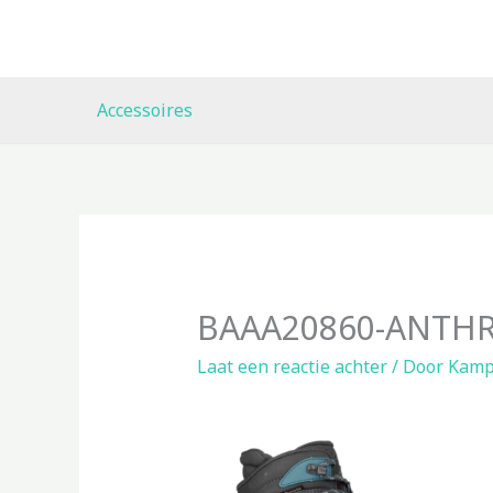
Ga
naar
de
inhoud
Accessoires
BAAA20860-ANTHR
Laat een reactie achter
/ Door
Kamp