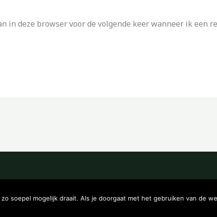
an in deze browser voor de volgende keer wanneer ik een rea
Copyright © 2026 Kampeerwinkeltje
o soepel mogelijk draait. Als je doorgaat met het gebruiken van de we