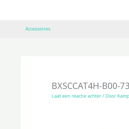
Ga
naar
de
inhoud
Accessoires
BXSCCAT4H-B00-73
Laat een reactie achter
/ Door
Kamp