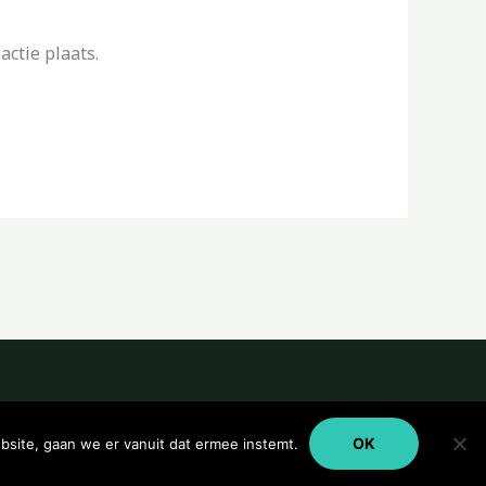
ctie plaats.
OK
bsite, gaan we er vanuit dat ermee instemt.