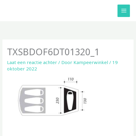
Ga
naar
de
inhoud
TXSBDOF6DT01320_1
Laat een reactie achter
/ Door
Kampeerwinkel
/
19
oktober 2022