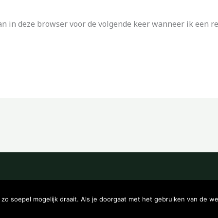
an in deze browser voor de volgende keer wanneer ik een rea
Copyright © 2026 Kampeerwinkeltje
o soepel mogelijk draait. Als je doorgaat met het gebruiken van de we