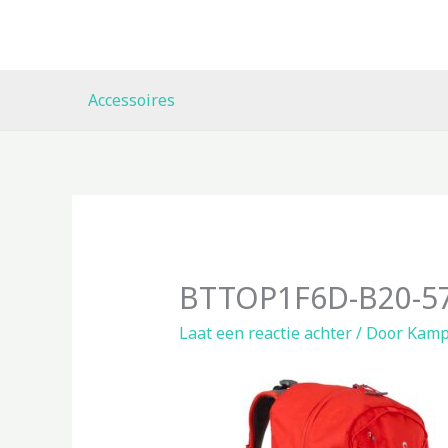
Ga
naar
de
inhoud
Accessoires
BTTOP1F6D-B20-5
Laat een reactie achter
/ Door
Kamp