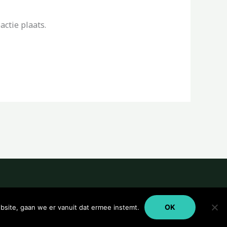
ctie plaats.
OK
bsite, gaan we er vanuit dat ermee instemt.