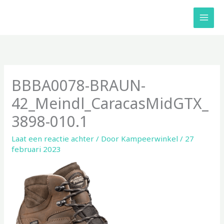
Ga
naar
de
inhoud
BBBA0078-BRAUN-
42_Meindl_CaracasMidGTX_
3898-010.1
Laat een reactie achter
/ Door
Kampeerwinkel
/
27
februari 2023