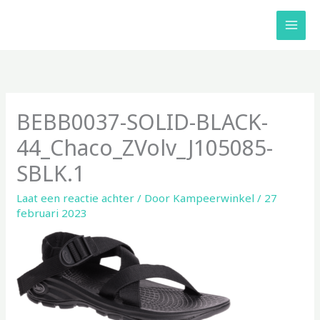
Ga
naar
de
inhoud
BEBB0037-SOLID-BLACK-
44_Chaco_ZVolv_J105085-
SBLK.1
Laat een reactie achter
/ Door
Kampeerwinkel
/
27
februari 2023