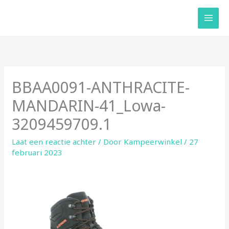
Ga
naar
de
inhoud
BBAA0091-ANTHRACITE-
MANDARIN-41_Lowa-
3209459709.1
Laat een reactie achter
/ Door
Kampeerwinkel
/
27
februari 2023