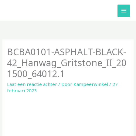
Ga
naar
de
inhoud
BCBA0101-ASPHALT-BLACK-
42_Hanwag_Gritstone_II_20
1500_64012.1
Laat een reactie achter
/ Door
Kampeerwinkel
/
27
februari 2023