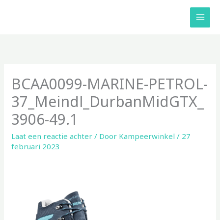
Ga
naar
de
inhoud
BCAA0099-MARINE-PETROL-
37_Meindl_DurbanMidGTX_
3906-49.1
Laat een reactie achter
/ Door
Kampeerwinkel
/
27
februari 2023