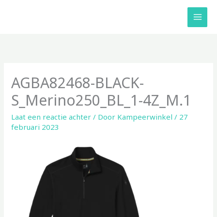
Ga
naar
de
inhoud
AGBA82468-BLACK-
S_Merino250_BL_1-4Z_M.1
Laat een reactie achter
/ Door
Kampeerwinkel
/
27
februari 2023