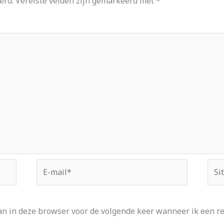
erd.
Vereiste velden zijn gemarkeerd met
*
E-
Site
mail*
an in deze browser voor de volgende keer wanneer ik een rea