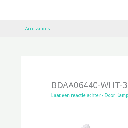
Ga
naar
de
inhoud
Accessoires
BDAA06440-WHT-3
Laat een reactie achter
/ Door
Kamp