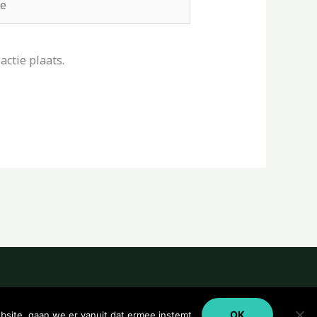
ctie plaats.
OK
bsite, gaan we er vanuit dat ermee instemt.