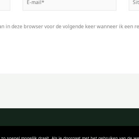
mail*
an in deze browser voor de volgende keer wanneer ik een rea
Copyright © 2026 Kampeerwinkeltje
o soepel mogelijk draait. Als je doorgaat met het gebruiken van de we