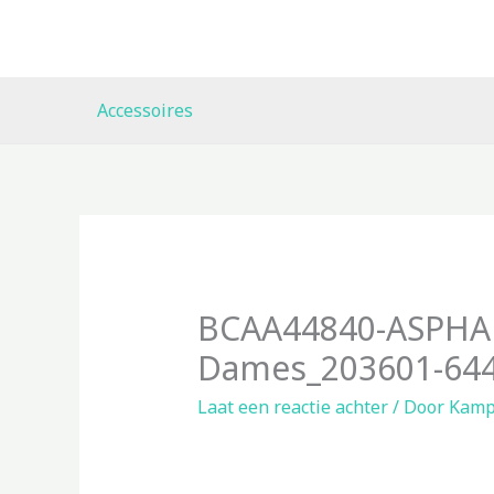
Ga
naar
de
inhoud
Accessoires
BCAA44840-ASPHA
Dames_203601-644
Laat een reactie achter
/ Door
Kamp