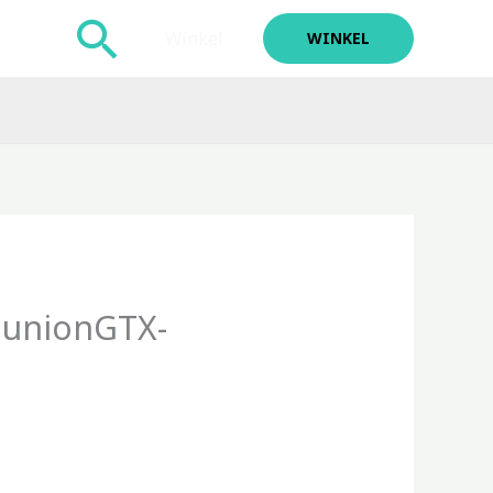
Zoeken
Winkel
WINKEL
unionGTX-