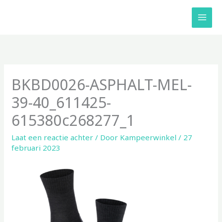
Ga
naar
de
inhoud
BKBD0026-ASPHALT-MEL-
39-40_611425-
615380c268277_1
Laat een reactie achter
/ Door
Kampeerwinkel
/
27
februari 2023