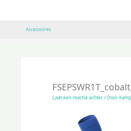
Ga
naar
de
inhoud
Accessoires
FSEPSWR1T_cobalt
Laat een reactie achter
/ Door
Kamp