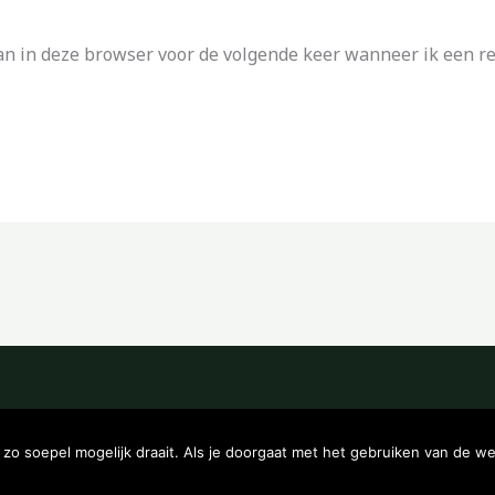
an in deze browser voor de volgende keer wanneer ik een rea
Copyright © 2026 Kampeerwinkeltje
o soepel mogelijk draait. Als je doorgaat met het gebruiken van de we