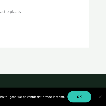
ctie plaats.
OK
bsite, gaan we er vanuit dat ermee instemt.