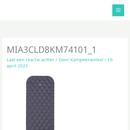
Ga
naar
de
inhoud
MIA3CLD8KM74101_1
Laat een reactie achter
/ Door
Kampeerwinkel
/
19
april 2023