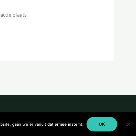
ctie plaats.
OK
bsite, gaan we er vanuit dat ermee instemt.