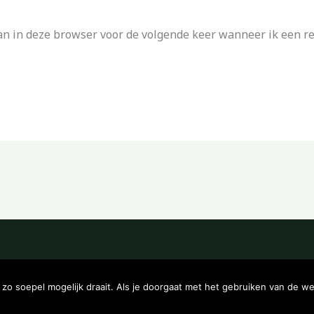
an in deze browser voor de volgende keer wanneer ik een rea
Copyright © 2026 Kampeerwinkeltje
o soepel mogelijk draait. Als je doorgaat met het gebruiken van de we