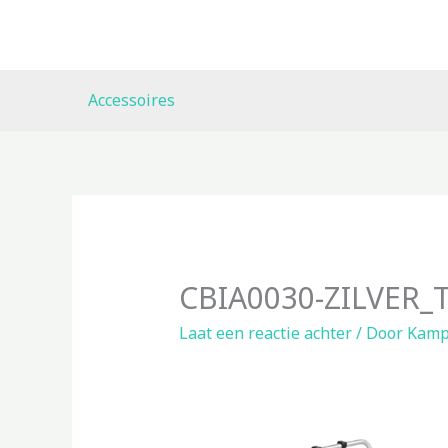
Ga
naar
de
inhoud
Accessoires
CBIA0030-ZILVER_T
Laat een reactie achter
/ Door
Kamp