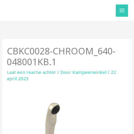
Ga
naar
de
inhoud
CBKC0028-CHROOM_640-
048001KB.1
Laat een reactie achter
/ Door
Kampeerwinkel
/
22
april 2023