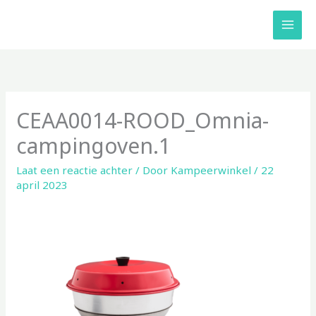
Ga
naar
de
inhoud
CEAA0014-ROOD_Omnia-
campingoven.1
Laat een reactie achter
/ Door
Kampeerwinkel
/
22
april 2023