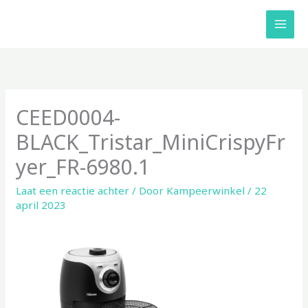
Ga
naar
de
inhoud
CEED0004-
BLACK_Tristar_MiniCrispyFr
yer_FR-6980.1
Laat een reactie achter
/ Door
Kampeerwinkel
/
22
april 2023