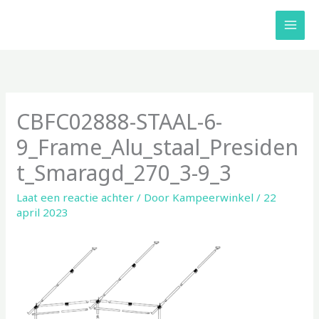
Ga
naar
de
inhoud
CBFC02888-STAAL-6-
9_Frame_Alu_staal_Presiden
t_Smaragd_270_3-9_3
Laat een reactie achter
/ Door
Kampeerwinkel
/
22
april 2023