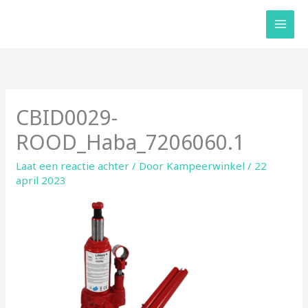
Ga
naar
de
inhoud
CBID0029-
ROOD_Haba_7206060.1
Laat een reactie achter
/ Door
Kampeerwinkel
/
22
april 2023