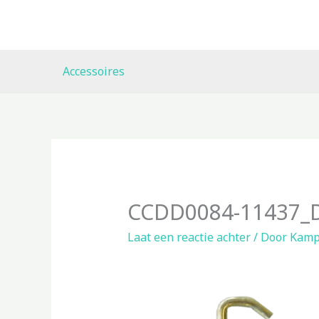
Ga
naar
de
inhoud
Accessoires
CCDD0084-11437_
Laat een reactie achter
/ Door
Kamp