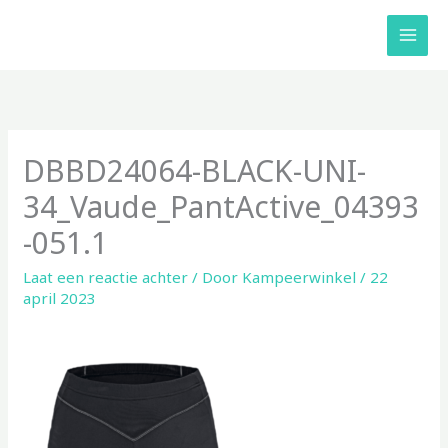
Ga
naar
de
inhoud
DBBD24064-BLACK-UNI-
34_Vaude_PantActive_04393
-051.1
Laat een reactie achter
/ Door
Kampeerwinkel
/
22
april 2023