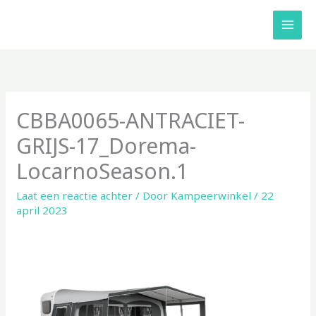
Ga
naar
de
inhoud
CBBA0065-ANTRACIET-
GRIJS-17_Dorema-
LocarnoSeason.1
Laat een reactie achter
/ Door
Kampeerwinkel
/
22
april 2023